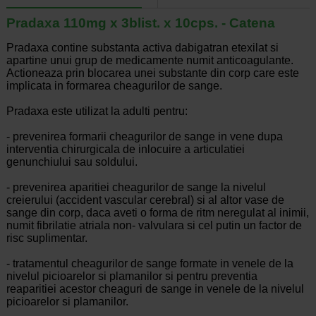
Pradaxa 110mg x 3blist. x 10cps. - Catena
Pradaxa contine substanta activa dabigatran etexilat si
apartine unui grup de medicamente numit anticoagulante.
Actioneaza prin blocarea unei substante din corp care este
implicata in formarea cheagurilor de sange.
Pradaxa este utilizat la adulti pentru:
- prevenirea formarii cheagurilor de sange in vene dupa
interventia chirurgicala de inlocuire a articulatiei
genunchiului sau soldului.
- prevenirea aparitiei cheagurilor de sange la nivelul
creierului (accident vascular cerebral) si al altor vase de
sange din corp, daca aveti o forma de ritm neregulat al inimii,
numit fibrilatie atriala non- valvulara si cel putin un factor de
risc suplimentar.
- tratamentul cheagurilor de sange formate in venele de la
nivelul picioarelor si plamanilor si pentru preventia
reaparitiei acestor cheaguri de sange in venele de la nivelul
picioarelor si plamanilor.