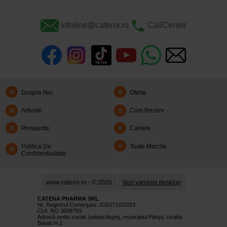
infoline@catena.ro
CallCenter
Despre Noi
Oferte
Articole
Cum Rezerv
Prospecte
Cariere
Politica De
Toate Marcile
Confidentialitate
www.catena.ro - © 2026
Vezi varianta desktop
CATENA PHARMA SRL
Nr. Registrul Comerţului: J03/2710/2023
CUI: RO 3008793
Adresă sediu social: judetul Argeş, municipiul Piteşti, strada
Banat nr.2