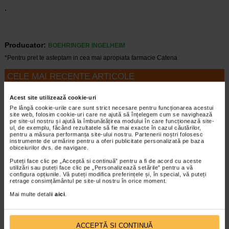
.
Producator:
BOEHRINGER INGELHEIM
*Pentru pret te asteptam in cea mai apropiata farmacie Catena
CELE MAI RECENTE ARTICOLE
Cum sa va dezvoltati inteligenta emotionala:
Acest site utilizează cookie-uri
metode prin care va puteti imbunatati EQ-ul
Pe lângă cookie-urile care sunt strict necesare pentru funcționarea acestui
Boli neurologice si psihice
site web, folosim cookie-uri care ne ajută să înțelegem cum se navighează
pe site-ul nostru și ajută la îmbunătățirea modului în care funcționează site-
Inteligenta emotionala (EQ) se refera la
ul, de exemplu, făcând rezultatele să fie mai exacte în cazul căutărilor,
capacitatea de a identifica si gestiona
pentru a măsura performanța site-ului nostru. Partenerii noștri folosesc
propriile emotii, precum si emotiile celorlalti.
instrumente de urmărire pentru a oferi publicitate personalizată pe baza
obiceiurilor dvs. de navigare.
In general, se spune ca inteligenta
emotionala cuprinde cateva abilitati:…
Puteți face clic pe „Acceptă si continuă” pentru a fi de acord cu aceste
utilizări sau puteți face clic pe „Personalizează setările” pentru a vă
configura opțiunile. Vă puteți modifica preferințele și, în special, vă puteți
Timp de citire:
4 minute, 39 secunde
6 august 2026
retrage consimțământul pe site-ul nostru în orice moment.
Enurezis: cauze, factori declansatori si solutii
Mai multe detalii
aici
.
Sistem urinar
Enurezisul este termenul medical pentru
pierderea accidentala de urina, de obicei in
ACCEPTĂ SI CONTINUĂ
timpul somnului. Este o afectiune frecventa