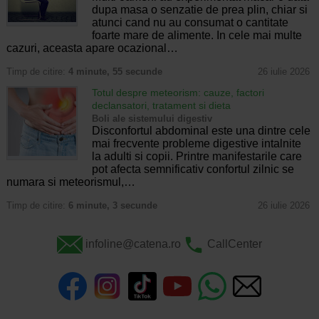
dupa masa o senzatie de prea plin, chiar si
atunci cand nu au consumat o cantitate
foarte mare de alimente. In cele mai multe
cazuri, aceasta apare ocazional…
Timp de citire:
4 minute, 55 secunde
26 iulie 2026
Totul despre meteorism: cauze, factori
declansatori, tratament si dieta
Boli ale sistemului digestiv
Disconfortul abdominal este una dintre cele
mai frecvente probleme digestive intalnite
la adulti si copii. Printre manifestarile care
pot afecta semnificativ confortul zilnic se
numara si meteorismul,…
Timp de citire:
6 minute, 3 secunde
26 iulie 2026
infoline@catena.ro
CallCenter