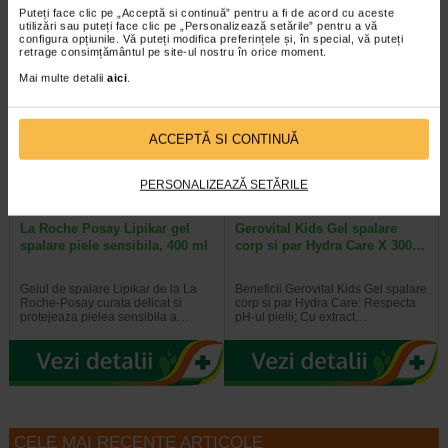
Puteți face clic pe „Acceptă si continuă” pentru a fi de acord cu aceste
utilizări sau puteți face clic pe „Personalizează setările” pentru a vă
configura opțiunile. Vă puteți modifica preferințele și, în special, vă puteți
retrage consimțământul pe site-ul nostru în orice moment.
-35% Preț întreg:
78,10 Lei
-40% Preț întreg:
30.60 Lei
Mai multe detalii
aici
.
Preț redus: 50.77 Lei
Preț redus: 18.36 Lei
ACCEPTĂ SI CONTINUĂ
PERSONALIZEAZĂ SETĂRILE
La Roche Posay Lipikar gel
Gerovital Kids Gel spalare
spalare piele sensibila, 400 ml
corp si par Hydra Care X 300…
Gelul de spalare Lipikar de la La
Beneficii Gerovital Kids Gel spalare
Roche-Posay curata delicat si
corp si par Hydra Care: Respecta
protejeaza pielea sensibila a…
pH-ul pielii; Cu extract…
CELE MAI RECENTE ARTICOLE