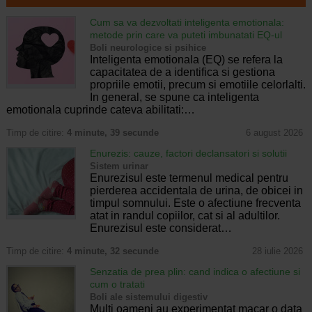
Cum sa va dezvoltati inteligenta emotionala:
metode prin care va puteti imbunatati EQ-ul
Boli neurologice si psihice
Inteligenta emotionala (EQ) se refera la
capacitatea de a identifica si gestiona
propriile emotii, precum si emotiile celorlalti.
In general, se spune ca inteligenta
emotionala cuprinde cateva abilitati:…
Timp de citire:
4 minute, 39 secunde
6 august 2026
Enurezis: cauze, factori declansatori si solutii
Sistem urinar
Enurezisul este termenul medical pentru
pierderea accidentala de urina, de obicei in
timpul somnului. Este o afectiune frecventa
atat in randul copiilor, cat si al adultilor.
Enurezisul este considerat…
Timp de citire:
4 minute, 32 secunde
28 iulie 2026
Senzatia de prea plin: cand indica o afectiune si
cum o tratati
Boli ale sistemului digestiv
Multi oameni au experimentat macar o data