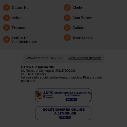
Despre Noi
Oferte
Articole
Cum Rezerv
Prospecte
Cariere
Politica De
Toate Marcile
Confidentialitate
www.catena.ro - © 2026
Vezi varianta desktop
CATENA PHARMA SRL
Nr. Registrul Comerţului: J03/2710/2023
CUI: RO 3008793
Adresă sediu social: judetul Argeş, municipiul Piteşti, strada
Banat nr.2