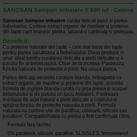
SANOSAN Sampon imbaiere X 500 ml - Catena
Sanosan Sampon imbaiere
curata delicat parul si pielea
babelusilor. Contine extract organic de masline si proteine
din lapte care hranesc pielea, lasand-o catifelata si protejata.
Beneficii:
Cu proteine ​​naturale din lapte – cele mai bune din lapte
pentru pielea sanatoasa a bebelușului. Doua produse in
unul: ideal pentru curatarea delicata a pielii delicate și a
parului fin al bebelușului. Chiar de la inceput. Pastreaza
functia naturala de protectie a pielii. Nu usuca pielea.
Pielea delicata necesita curatare blanda. Imbogatita cu
extract organic de masline și proteine din lapte, aceasta
formula de ingrijire blanda curata cu grija pielea și scalpel
bebelusului și da parului un luciu matasos. Pastreaza
mantaua de acid natural a pielii delicate a copilului și
sprijina functia de protectie naturala a pielii. Formula
naturala nu contine ulei de parafina, coloranti, siliconi sau
parabeni. Compatibilitatea cu pielea a fost confirmata clinic
Formula fara lacrimi
0% parabeni, siliconi, parafine, SLS/SLES, fenoxietanol