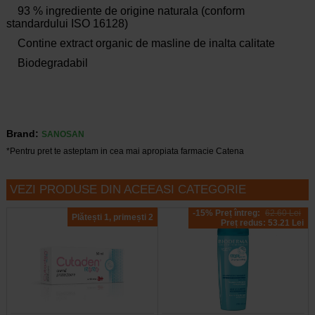
93 % ingrediente de origine naturala (conform
standardului ISO 16128)
Contine extract organic de masline de inalta calitate
Biodegradabil
Brand:
SANOSAN
*Pentru pret te asteptam in cea mai apropiata farmacie Catena
VEZI PRODUSE DIN ACEEASI CATEGORIE
-15% Preț întreg:
62.60 Lei
Plătești 1, primești 2
Preț redus: 53.21 Lei