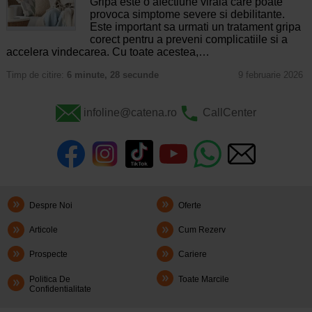
Gripa este o afectiune virala care poate
provoca simptome severe si debilitante.
Este important sa urmati un tratament gripa
corect pentru a preveni complicatiile si a
accelera vindecarea. Cu toate acestea,…
Timp de citire:
6 minute, 28 secunde
9 februarie 2026
infoline@catena.ro
CallCenter
Despre Noi
Oferte
Articole
Cum Rezerv
Prospecte
Cariere
Politica De
Toate Marcile
Confidentialitate