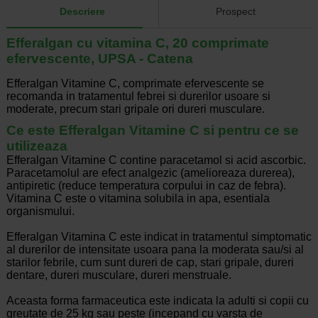
Descriere
Prospect
Efferalgan cu vitamina C, 20 comprimate
efervescente, UPSA - Catena
Efferalgan Vitamine C, comprimate efervescente se
recomanda in tratamentul febrei si durerilor usoare si
moderate, precum stari gripale ori dureri musculare.
Ce este Efferalgan Vitamine C si pentru ce se
utilizeaza
Efferalgan Vitamine C contine paracetamol si acid ascorbic.
Paracetamolul are efect analgezic (amelioreaza durerea),
antipiretic (reduce temperatura corpului in caz de febra).
Vitamina C este o vitamina solubila in apa, esentiala
organismului.
Efferalgan Vitamina C este indicat in tratamentul simptomatic
al durerilor de intensitate usoara pana la moderata sau/si al
starilor febrile, cum sunt dureri de cap, stari gripale, dureri
dentare, dureri musculare, dureri menstruale.
Aceasta forma farmaceutica este indicata la adulti si copii cu
greutate de 25 kg sau peste (incepand cu varsta de