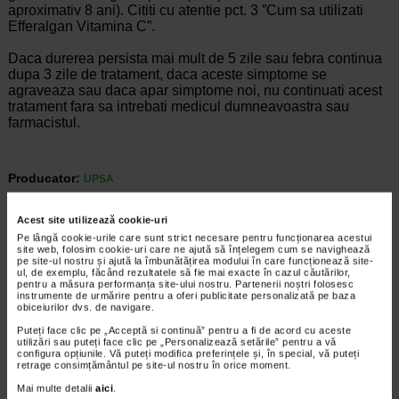
aproximativ 8 ani). Cititi cu atentie pct. 3 ”Cum sa utilizati
Efferalgan Vitamina C”.
Daca durerea persista mai mult de 5 zile sau febra continua
dupa 3 zile de tratament, daca aceste simptome se
agraveaza sau daca apar simptome noi, nu continuati acest
tratament fara sa intrebati medicul dumneavoastra sau
farmacistul.
Producator:
UPSA
*Pentru pret te asteptam in cea mai apropiata farmacie Catena
Acest site utilizează cookie-uri
ARTICOLE RECOMANDATE
Pe lângă cookie-urile care sunt strict necesare pentru funcționarea acestui
site web, folosim cookie-uri care ne ajută să înțelegem cum se navighează
pe site-ul nostru și ajută la îmbunătățirea modului în care funcționează site-
Febra la adulti si cauzele ei
ul, de exemplu, făcând rezultatele să fie mai exacte în cazul căutărilor,
Boli infectioase
pentru a măsura performanța site-ului nostru. Partenerii noștri folosesc
instrumente de urmărire pentru a oferi publicitate personalizată pe baza
Febra reprezinta cresterea anormala a
obiceiurilor dvs. de navigare.
temperaturii corpului peste limitele normale,
de cele mai multe ori ca raspuns la o
Puteți face clic pe „Acceptă si continuă” pentru a fi de acord cu aceste
utilizări sau puteți face clic pe „Personalizează setările” pentru a vă
infectie sau inflamatie. Este un mecanism
configura opțiunile. Vă puteți modifica preferințele și, în special, vă puteți
de aparare al organismului, nu o boala…
retrage consimțământul pe site-ul nostru în orice moment.
Mai multe detalii
aici
.
Timp de citire:
6 minute, 28 secunde
18 decembrie 2025