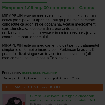
Mirapexin 1.05 mg, 30 comprimate - Catena
MIRAPEXIN este un medicament care contine substanta
activa pramipexol si apartine unui grup de medicamente
cunoscute ca agonisti de dopamina. Acetse medicament
care stimuleaza receptorii din creier ai dopaminei
declansand impulsuri nervoase in creier, ceea ce ajuta la
controlul miscarilor corpului.
MIRAPEXIN este un medicament folosit pentru tratamentul
simptomelor formei primare a bolii Parkinson la adulti. El
poate fi utilizat singur sau in asociere cu levodopa (alt
medicament indicat in boala Parkinson).
Producator:
BOEHRINGER INGELHEIM
*Pentru pret te asteptam in cea mai apropiata farmacie Catena
CELE MAI RECENTE ARTICOLE
Cum sa va dezvoltati inteligenta emotionala:
metode prin care va puteti imbunatati EQ-ul
Boli neurologice si psihice