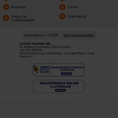
Prospecte
Cariere
Politica De
Toate Marcile
Confidentialitate
www.catena.ro - © 2026
Vezi varianta desktop
CATENA PHARMA SRL
Nr. Registrul Comerţului: J03/2710/2023
CUI: RO 3008793
Adresă sediu social: judetul Argeş, municipiul Piteşti, strada
Banat nr.2