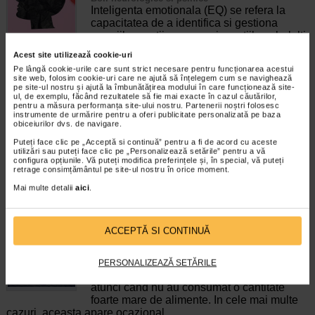
Inteligenta emotionala (EQ) se refera la
capacitatea de a identifica si gestiona
propriile emotii, precum si emotiile celorlalti.
In general, se spune ca inteligenta
Acest site utilizează cookie-uri
emotionala cuprinde cateva abilitati:…
Pe lângă cookie-urile care sunt strict necesare pentru funcționarea acestui
site web, folosim cookie-uri care ne ajută să înțelegem cum se navighează
Timp de citire:
4 minute, 39 secunde
6 august 2026
pe site-ul nostru și ajută la îmbunătățirea modului în care funcționează site-
ul, de exemplu, făcând rezultatele să fie mai exacte în cazul căutărilor,
Enurezis: cauze, factori declansatori si solutii
pentru a măsura performanța site-ului nostru. Partenerii noștri folosesc
instrumente de urmărire pentru a oferi publicitate personalizată pe baza
Sistem urinar
obiceiurilor dvs. de navigare.
Enurezisul este termenul medical pentru
pierderea accidentala de urina, de obicei in
Puteți face clic pe „Acceptă si continuă” pentru a fi de acord cu aceste
utilizări sau puteți face clic pe „Personalizează setările” pentru a vă
timpul somnului. Este o afectiune frecventa
configura opțiunile. Vă puteți modifica preferințele și, în special, vă puteți
atat in randul copiilor, cat si al adultilor.
retrage consimțământul pe site-ul nostru în orice moment.
Enurezisul este considerat…
Mai multe detalii
aici
.
Timp de citire:
4 minute, 32 secunde
28 iulie 2026
Senzatia de prea plin: cand indica o afectiune si
ACCEPTĂ SI CONTINUĂ
cum o tratati
Boli ale sistemului digestiv
Multi oameni au experimentat macar o data
PERSONALIZEAZĂ SETĂRILE
dupa masa o senzatie de prea plin, chiar si
atunci cand nu au consumat o cantitate
foarte mare de alimente. In cele mai multe
cazuri, aceasta apare ocazional…