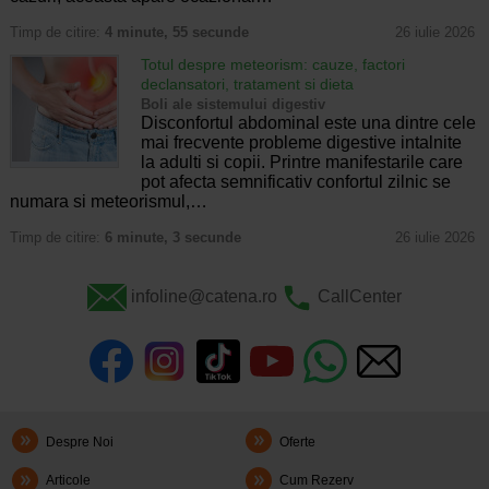
Timp de citire:
4 minute, 55 secunde
26 iulie 2026
Totul despre meteorism: cauze, factori
declansatori, tratament si dieta
Boli ale sistemului digestiv
Disconfortul abdominal este una dintre cele
mai frecvente probleme digestive intalnite
la adulti si copii. Printre manifestarile care
pot afecta semnificativ confortul zilnic se
numara si meteorismul,…
Timp de citire:
6 minute, 3 secunde
26 iulie 2026
infoline@catena.ro
CallCenter
Despre Noi
Oferte
Articole
Cum Rezerv