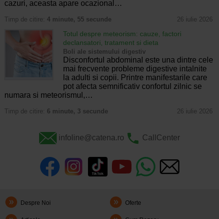
cazuri, aceasta apare ocazional…
Timp de citire:
4 minute, 55 secunde
26 iulie 2026
Totul despre meteorism: cauze, factori
declansatori, tratament si dieta
Boli ale sistemului digestiv
Disconfortul abdominal este una dintre cele
mai frecvente probleme digestive intalnite
la adulti si copii. Printre manifestarile care
pot afecta semnificativ confortul zilnic se
numara si meteorismul,…
Timp de citire:
6 minute, 3 secunde
26 iulie 2026
infoline@catena.ro
CallCenter
Despre Noi
Oferte