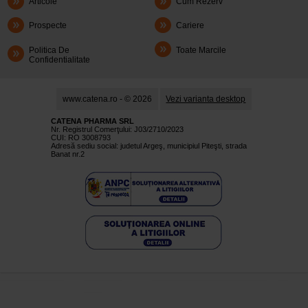
Articole
Cum Rezerv
Prospecte
Cariere
Politica De
Toate Marcile
Confidentialitate
www.catena.ro - © 2026
Vezi varianta desktop
CATENA PHARMA SRL
Nr. Registrul Comerţului: J03/2710/2023
CUI: RO 3008793
Adresă sediu social: judetul Argeş, municipiul Piteşti, strada
Banat nr.2