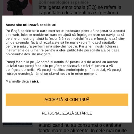
Boli neurologice si psihice
Inteligenta emotionala (EQ) se refera la
capacitatea de a identifica si gestiona
propriile emotii, precum si emotiile celorlalti.
In general, se spune ca inteligenta
Acest site utilizează cookie-uri
emotionala cuprinde cateva abilitati:…
Pe lângă cookie-urile care sunt strict necesare pentru funcționarea acestui
site web, folosim cookie-uri care ne ajută să înțelegem cum se navighează
Timp de citire:
4 minute, 39 secunde
6 august 2026
pe site-ul nostru și ajută la îmbunătățirea modului în care funcționează site-
ul, de exemplu, făcând rezultatele să fie mai exacte în cazul căutărilor,
pentru a măsura performanța site-ului nostru. Partenerii noștri folosesc
Enurezis: cauze, factori declansatori si solutii
instrumente de urmărire pentru a oferi publicitate personalizată pe baza
Sistem urinar
obiceiurilor dvs. de navigare.
Enurezisul este termenul medical pentru
Puteți face clic pe „Acceptă si continuă” pentru a fi de acord cu aceste
pierderea accidentala de urina, de obicei in
utilizări sau puteți face clic pe „Personalizează setările” pentru a vă
timpul somnului. Este o afectiune frecventa
configura opțiunile. Vă puteți modifica preferințele și, în special, vă puteți
retrage consimțământul pe site-ul nostru în orice moment.
atat in randul copiilor, cat si al adultilor.
Enurezisul este considerat…
Mai multe detalii
aici
.
Timp de citire:
4 minute, 32 secunde
28 iulie 2026
Senzatia de prea plin: cand indica o afectiune si
ACCEPTĂ SI CONTINUĂ
cum o tratati
Boli ale sistemului digestiv
PERSONALIZEAZĂ SETĂRILE
Multi oameni au experimentat macar o data
dupa masa o senzatie de prea plin, chiar si
atunci cand nu au consumat o cantitate
foarte mare de alimente. In cele mai multe