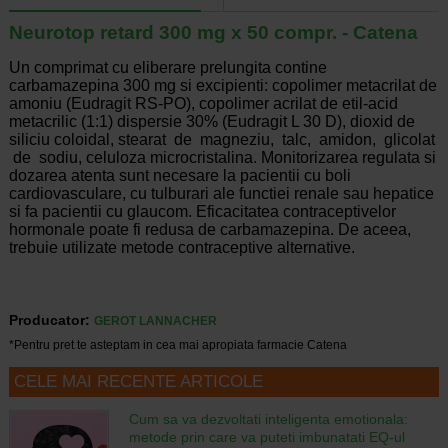
Neurotop retard 300 mg x 50 compr. - Catena
Un comprimat cu eliberare prelungita contine
carbamazepina 300 mg si excipienti: copolimer metacrilat de
amoniu (Eudragit RS-PO), copolimer acrilat de etil-acid
metacrilic (1:1) dispersie 30% (Eudragit L 30 D), dioxid de
siliciu coloidal, stearat de magneziu, talc, amidon, glicolat
de sodiu, celuloza microcristalina. Monitorizarea regulata si
dozarea atenta sunt necesare la pacientii cu boli
cardiovasculare, cu tulburari ale functiei renale sau hepatice
si fa pacientii cu glaucom. Eficacitatea contraceptivelor
hormonale poate fi redusa de carbamazepina. De aceea,
trebuie utilizate metode contraceptive alternative.
Producator:
GEROT LANNACHER
*Pentru pret te asteptam in cea mai apropiata farmacie Catena
CELE MAI RECENTE ARTICOLE
Cum sa va dezvoltati inteligenta emotionala:
metode prin care va puteti imbunatati EQ-ul