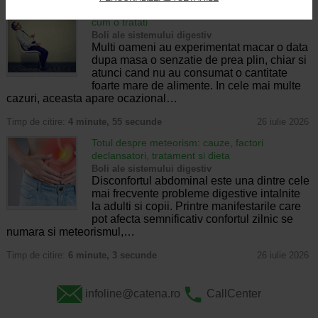
Senzatia de prea plin: cand indica o afectiune si
cum o tratati
Boli ale sistemului digestiv
Multi oameni au experimentat macar o data
dupa masa o senzatie de prea plin, chiar si
atunci cand nu au consumat o cantitate
foarte mare de alimente. In cele mai multe
cazuri, aceasta apare ocazional…
Timp de citire:
4 minute, 55 secunde
26 iulie 2026
Totul despre meteorism: cauze, factori
declansatori, tratament si dieta
Boli ale sistemului digestiv
Disconfortul abdominal este una dintre cele
mai frecvente probleme digestive intalnite
la adulti si copii. Printre manifestarile care
pot afecta semnificativ confortul zilnic se
numara si meteorismul,…
Timp de citire:
6 minute, 3 secunde
26 iulie 2026
infoline@catena.ro
CallCenter