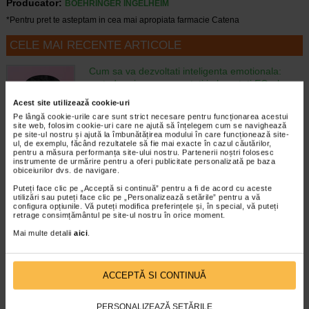
Producator:
BOEHRINGER INGELHEIM
*Pentru pret te asteptam in cea mai apropiata farmacie Catena
CELE MAI RECENTE ARTICOLE
Cum sa va dezvoltati inteligenta emotionala:
metode prin care va puteti imbunatati EQ-ul
Boli neurologice si psihice
Acest site utilizează cookie-uri
Inteligenta emotionala (EQ) se refera la
Pe lângă cookie-urile care sunt strict necesare pentru funcționarea acestui
capacitatea de a identifica si gestiona
site web, folosim cookie-uri care ne ajută să înțelegem cum se navighează
propriile emotii, precum si emotiile celorlalti.
pe site-ul nostru și ajută la îmbunătățirea modului în care funcționează site-
ul, de exemplu, făcând rezultatele să fie mai exacte în cazul căutărilor,
In general, se spune ca inteligenta
pentru a măsura performanța site-ului nostru. Partenerii noștri folosesc
emotionala cuprinde cateva abilitati:…
instrumente de urmărire pentru a oferi publicitate personalizată pe baza
obiceiurilor dvs. de navigare.
Timp de citire:
4 minute, 39 secunde
6 august 2026
Puteți face clic pe „Acceptă si continuă” pentru a fi de acord cu aceste
utilizări sau puteți face clic pe „Personalizează setările” pentru a vă
Enurezis: cauze, factori declansatori si solutii
configura opțiunile. Vă puteți modifica preferințele și, în special, vă puteți
Sistem urinar
retrage consimțământul pe site-ul nostru în orice moment.
Enurezisul este termenul medical pentru
Mai multe detalii
aici
.
pierderea accidentala de urina, de obicei in
timpul somnului. Este o afectiune frecventa
atat in randul copiilor, cat si al adultilor.
Enurezisul este considerat…
ACCEPTĂ SI CONTINUĂ
Timp de citire:
4 minute, 32 secunde
28 iulie 2026
PERSONALIZEAZĂ SETĂRILE