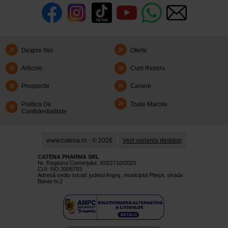
Despre Noi
Oferte
Articole
Cum Rezerv
Prospecte
Cariere
Politica De
Toate Marcile
Confidentialitate
www.catena.ro - © 2026
Vezi varianta desktop
CATENA PHARMA SRL
Nr. Registrul Comerţului: J03/2710/2023
CUI: RO 3008793
Adresă sediu social: judetul Argeş, municipiul Piteşti, strada
Banat nr.2