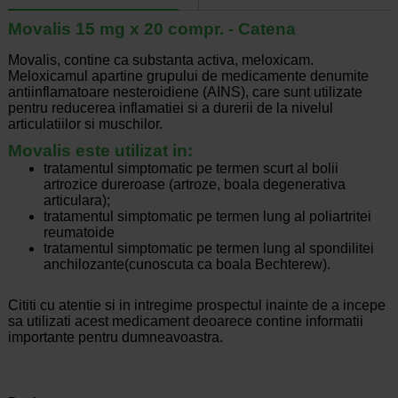
Movalis 15 mg x 20 compr. - Catena
Movalis, contine ca substanta activa, meloxicam.
Meloxicamul apartine grupului de medicamente denumite
antiinflamatoare nesteroidiene (AINS), care sunt utilizate
pentru reducerea inflamatiei si a durerii de la nivelul
articulatiilor si muschilor.
Movalis este utilizat in:
tratamentul simptomatic pe termen scurt al bolii
artrozice dureroase (artroze, boala degenerativa
articulara);
tratamentul simptomatic pe termen lung al poliartritei
reumatoide
tratamentul simptomatic pe termen lung al spondilitei
anchilozante(cunoscuta ca boala Bechterew).
Cititi cu atentie si in intregime prospectul inainte de a incepe
sa utilizati acest medicament deoarece contine informatii
importante pentru dumneavoastra.