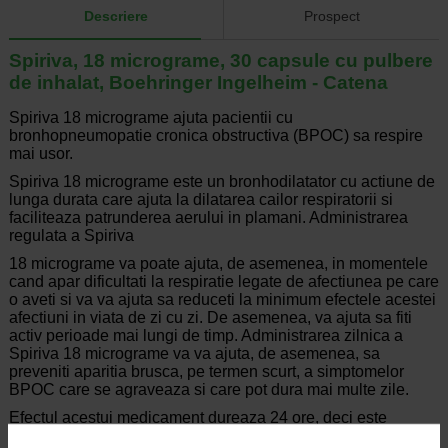
Descriere
Prospect
Spiriva, 18 micrograme, 30 capsule cu pulbere
de inhalat, Boehringer Ingelheim - Catena
Spiriva 18 micrograme ajuta pacientii cu
bronhopneumopatie cronica obstructiva (BPOC) sa respire
mai usor.
Spiriva 18 micrograme este un bronhodilatator cu actiune de
lunga durata care ajuta la dilatarea cailor respiratorii si
faciliteaza patrunderea aerului in plamani. Administrarea
regulata a Spiriva
18 micrograme va poate ajuta, de asemenea, in momentele
cand apar dificultati la respiratie legate de afectiunea pe care
o aveti si va va ajuta sa reduceti la minimum efectele acestei
afectiuni in viata de zi cu zi. De asemenea, va ajuta sa fiti
activ perioade mai lungi de timp. Administrarea zilnica a
Spiriva 18 micrograme va va ajuta, de asemenea, sa
preveniti aparitia brusca, pe termen scurt, a simptomelor
BPOC care se agraveaza si care pot dura mai multe zile.
Efectul acestui medicament dureaza 24 ore, deci este
suficient sa il utilizati o data pe zi.