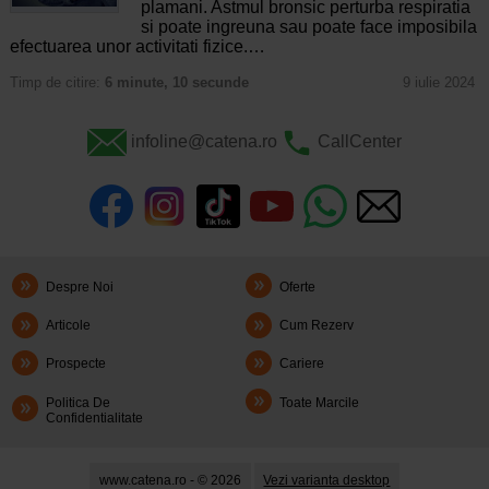
plamani. Astmul bronsic perturba respiratia
si poate ingreuna sau poate face imposibila
efectuarea unor activitati fizice.…
Timp de citire:
6 minute, 10 secunde
9 iulie 2024
infoline@catena.ro
CallCenter
Despre Noi
Oferte
Articole
Cum Rezerv
Prospecte
Cariere
Politica De
Toate Marcile
Confidentialitate
www.catena.ro - © 2026
Vezi varianta desktop