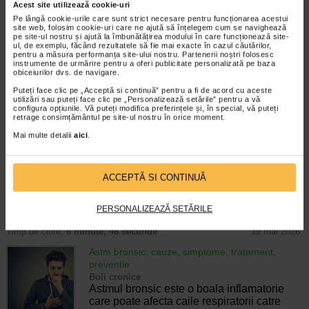
Acest site utilizează cookie-uri
Pe lângă cookie-urile care sunt strict necesare pentru funcționarea acestui
site web, folosim cookie-uri care ne ajută să înțelegem cum se navighează
pe site-ul nostru și ajută la îmbunătățirea modului în care funcționează site-
ul, de exemplu, făcând rezultatele să fie mai exacte în cazul căutărilor,
Producator:
BOEHRINGER INGELHEIM
pentru a măsura performanța site-ului nostru. Partenerii noștri folosesc
instrumente de urmărire pentru a oferi publicitate personalizată pe baza
*Pentru pret te asteptam in cea mai apropiata farmacie Catena
obiceiurilor dvs. de navigare.
Puteți face clic pe „Acceptă si continuă” pentru a fi de acord cu aceste
ARTICOLE RECOMANDATE
utilizări sau puteți face clic pe „Personalizează setările” pentru a vă
configura opțiunile. Vă puteți modifica preferințele și, în special, vă puteți
retrage consimțământul pe site-ul nostru în orice moment.
Boala pulmonara obstructiva cronica (BPOC): ce
cauze are si cum se trateaza
Mai multe detalii
aici
.
Boli cronice
Boala pulmonara obstructiva cronica
(BPOC) reprezinta, de fapt, un grup de
ACCEPTĂ SI CONTINUĂ
afectiuni: emfizemul pulmonar si bronsita
cronica. O persoana care sufera de boala
pulmonara obstructiva cronica poate avea una…
PERSONALIZEAZĂ SETĂRILE
Timp de citire:
6 minute, 46 secunde
19 mai 2026
Astm bronsic: cauze, simptome, tratament,
preventie
Boli cronice
Astmul bronsic este o boala inflamatorie
care poate afecta caile respiratorii catre