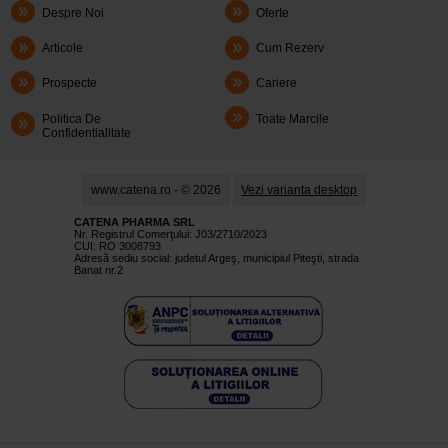
Despre Noi
Oferte
Articole
Cum Rezerv
Prospecte
Cariere
Politica De
Toate Marcile
Confidentialitate
www.catena.ro - © 2026
Vezi varianta desktop
CATENA PHARMA SRL
Nr. Registrul Comerţului: J03/2710/2023
CUI: RO 3008793
Adresă sediu social: judetul Argeş, municipiul Piteşti, strada
Banat nr.2