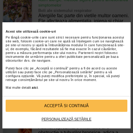
simptomelor
Boli ale sistemului respirator
Alergiile fac parte din vietile multor oameni.
Ele afecteaza alimentatia, igiena si chiar
felul in care o persoana respira. Iar in
momentul in care alergiile se combina cu
Acest site utilizează cookie-uri
astmul, care este o tulburare…
Pe lângă cookie-urile care sunt strict necesare pentru funcționarea acestui
site web, folosim cookie-uri care ne ajută să înțelegem cum se navighează
pe site-ul nostru și ajută la îmbunătățirea modului în care funcționează site-
Timp de citire:
4 minute, 18 secunde
30 martie 2026
ul, de exemplu, făcând rezultatele să fie mai exacte în cazul căutărilor,
pentru a măsura performanța site-ului nostru. Partenerii noștri folosesc
Astm bronsic: cauze, simptome, tratament,
instrumente de urmărire pentru a oferi publicitate personalizată pe baza
preventie
obiceiurilor dvs. de navigare.
Boli cronice
Puteți face clic pe „Acceptă si continuă” pentru a fi de acord cu aceste
Astmul bronsic este o boala inflamatorie
utilizări sau puteți face clic pe „Personalizează setările” pentru a vă
configura opțiunile. Vă puteți modifica preferințele și, în special, vă puteți
care poate afecta caile respiratorii catre
retrage consimțământul pe site-ul nostru în orice moment.
plamani. Astmul bronsic perturba respiratia
si poate ingreuna sau poate face imposibila
Mai multe detalii
aici
.
efectuarea unor activitati fizice.…
Timp de citire:
6 minute, 10 secunde
9 iulie 2024
ACCEPTĂ SI CONTINUĂ
Criza de astm: manifestari clinice si masuri de
prim ajutor
PERSONALIZEAZĂ SETĂRILE
Boli cronice
Astmul reprezinta o inflamatie si o
obstructie a tuburilor bronsice, adica a