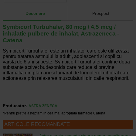
Descriere
Prospect
Symbicort Turbuhaler, 80 mcg / 4,5 mcg /
inhalatie pulbere de inhalat, Astrazeneca -
Catena
Symbicort Turbuhaler este un inhalator care este utilizeaza
pentru tratarea astmului la adulti, adolescenti si copii cu
varsta de 6 ani si peste. Symbicort Turbuhaler contine doua
substante active: budesonida care reduce si previne
inflamatia din plamani si fumarat de formoterol dihidrat care
actioneaza prin relaxarea musculaturii din caile respiratorii.
Producator:
ASTRA ZENECA
*Pentru pret te asteptam in cea mai apropiata farmacie Catena
ARTICOLE RECOMANDATE
Astm alergic: metode sigure pentru ameliorarea