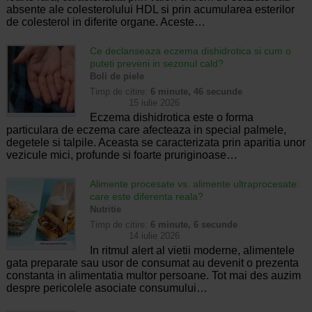
absente ale colesterolului HDL si prin acumularea esterilor
de colesterol in diferite organe. Aceste…
Ce declanseaza eczema dishidrotica si cum o
puteti preveni in sezonul cald?
Boli de piele
Timp de citire:
6 minute, 46 secunde
15 iulie 2026
Eczema dishidrotica este o forma
particulara de eczema care afecteaza in special palmele,
degetele si talpile. Aceasta se caracterizata prin aparitia unor
vezicule mici, profunde si foarte pruriginoase…
Alimente procesate vs. alimente ultraprocesate:
care este diferenta reala?
Nutritie
Timp de citire:
6 minute, 6 secunde
14 iulie 2026
In ritmul alert al vietii moderne, alimentele
gata preparate sau usor de consumat au devenit o prezenta
constanta in alimentatia multor persoane. Tot mai des auzim
despre pericolele asociate consumului…