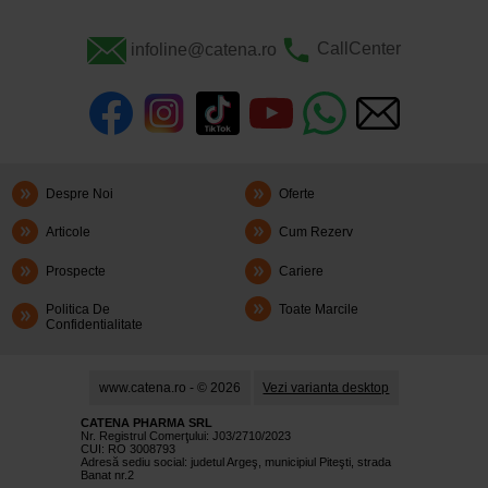
infoline@catena.ro
CallCenter
Despre Noi
Oferte
Articole
Cum Rezerv
Prospecte
Cariere
Politica De
Toate Marcile
Confidentialitate
www.catena.ro - © 2026
Vezi varianta desktop
CATENA PHARMA SRL
Nr. Registrul Comerţului: J03/2710/2023
CUI: RO 3008793
Adresă sediu social: judetul Argeş, municipiul Piteşti, strada
Banat nr.2