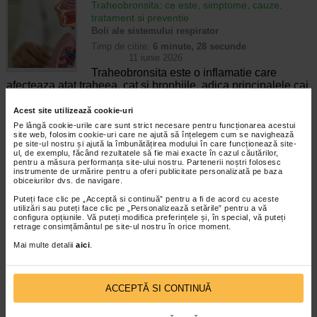
Traheobronsita: ce este, simptome, cauze,
tratament si preventie
Boli ale sistemului respirator
Timp de citire:
6 minute, 28 secunde
11 iunie 2026
Traheobronsita este o inflamatie care
afecteaza atat traheea, cat si bronhiile, adica principalele cai
respiratorii prin care aerul ajunge la plamani. Afectiunea
apare frecvent in urma unei infectii virale…
Acest site utilizează cookie-uri
Pe lângă cookie-urile care sunt strict necesare pentru funcționarea acestui
site web, folosim cookie-uri care ne ajută să înțelegem cum se navighează
Tinctura de sunatoare: beneficii si utilizari
pe site-ul nostru și ajută la îmbunătățirea modului în care funcționează site-
ul, de exemplu, făcând rezultatele să fie mai exacte în cazul căutărilor,
Remedii naturiste
pentru a măsura performanța site-ului nostru. Partenerii noștri folosesc
Timp de citire:
6 minute, 59 secunde
instrumente de urmărire pentru a oferi publicitate personalizată pe baza
11 iunie 2026
obiceiurilor dvs. de navigare.
Sunatoarea este una dintre cele mai
Puteți face clic pe „Acceptă si continuă” pentru a fi de acord cu aceste
cunoscute plante medicinale utilizate in
utilizări sau puteți face clic pe „Personalizează setările” pentru a vă
configura opțiunile. Vă puteți modifica preferințele și, în special, vă puteți
fitoterapie pentru sustinerea sistemului nervos si a starii
retrage consimțământul pe site-ul nostru în orice moment.
emotionale. Tinctura de sunatoare este folosita traditional
Mai multe detalii
aici
.
pentru…
Tinctura de echinaceea: beneficii si utilizari
ACCEPTĂ SI CONTINUĂ
Remedii naturiste
Timp de citire:
6 minute, 48 secunde
11 iunie 2026