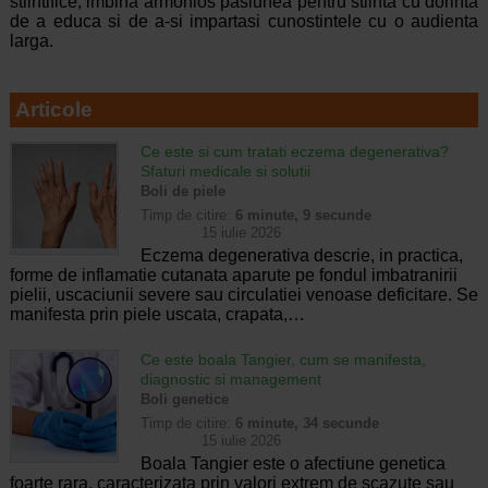
stiintifice, imbina armonios pasiunea pentru stiinta cu dorinta
de a educa si de a-si impartasi cunostintele cu o audienta
larga.
Articole
Ce este si cum tratati eczema degenerativa?
Sfaturi medicale si solutii
Boli de piele
Timp de citire:
6 minute, 9 secunde
15 iulie 2026
Eczema degenerativa descrie, in practica,
forme de inflamatie cutanata aparute pe fondul imbatranirii
pielii, uscaciunii severe sau circulatiei venoase deficitare. Se
manifesta prin piele uscata, crapata,…
Ce este boala Tangier, cum se manifesta,
diagnostic si management
Boli genetice
Timp de citire:
6 minute, 34 secunde
15 iulie 2026
Boala Tangier este o afectiune genetica
foarte rara, caracterizata prin valori extrem de scazute sau