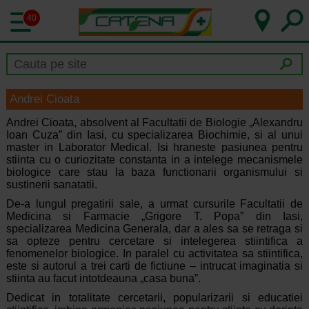
40
Andrei Cioata
Andrei Cioata, absolvent al Facultatii de Biologie „Alexandru
Ioan Cuza” din Iasi, cu specializarea Biochimie, si al unui
master in Laborator Medical. Isi hraneste pasiunea pentru
stiinta cu o curiozitate constanta in a intelege mecanismele
biologice care stau la baza functionarii organismului si
sustinerii sanatatii.
De-a lungul pregatirii sale, a urmat cursurile Facultatii de
Medicina si Farmacie „Grigore T. Popa” din Iasi,
specializarea Medicina Generala, dar a ales sa se retraga si
sa opteze pentru cercetare si intelegerea stiintifica a
fenomenelor biologice. In paralel cu activitatea sa stiintifica,
este si autorul a trei carti de fictiune – intrucat imaginatia si
stiinta au facut intotdeauna „casa buna”.
Dedicat in totalitate cercetarii, popularizarii si educatiei