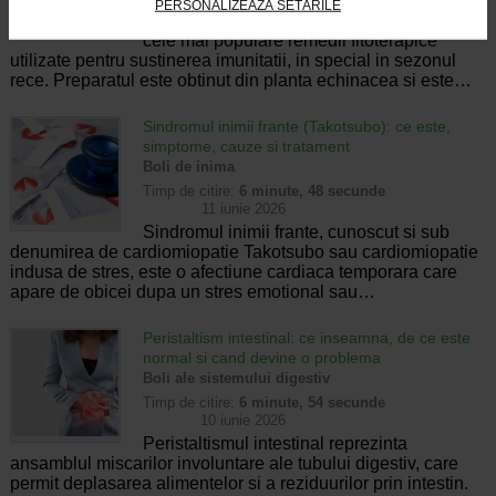
PERSONALIZEAZĂ SETĂRILE
Tinctura de echinaceea este unul dintre
cele mai populare remedii fitoterapice
utilizate pentru sustinerea imunitatii, in special in sezonul
rece. Preparatul este obtinut din planta echinacea si este…
Sindromul inimii frante (Takotsubo): ce este,
simptome, cauze si tratament
Boli de inima
Timp de citire:
6 minute, 48 secunde
11 iunie 2026
Sindromul inimii frante, cunoscut si sub
denumirea de cardiomiopatie Takotsubo sau cardiomiopatie
indusa de stres, este o afectiune cardiaca temporara care
apare de obicei dupa un stres emotional sau…
Peristaltism intestinal: ce inseamna, de ce este
normal si cand devine o problema
Boli ale sistemului digestiv
Timp de citire:
6 minute, 54 secunde
10 iunie 2026
Peristaltismul intestinal reprezinta
ansamblul miscarilor involuntare ale tubului digestiv, care
permit deplasarea alimentelor si a reziduurilor prin intestin.