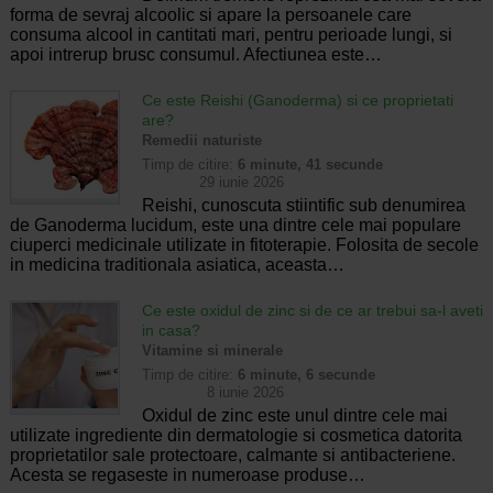
forma de sevraj alcoolic si apare la persoanele care
consuma alcool in cantitati mari, pentru perioade lungi, si
apoi intrerup brusc consumul. Afectiunea este…
Ce este Reishi (Ganoderma) si ce proprietati
are?
Remedii naturiste
Timp de citire:
6 minute, 41 secunde
29 iunie 2026
Reishi, cunoscuta stiintific sub denumirea
de Ganoderma lucidum, este una dintre cele mai populare
ciuperci medicinale utilizate in fitoterapie. Folosita de secole
in medicina traditionala asiatica, aceasta…
Ce este oxidul de zinc si de ce ar trebui sa-l aveti
in casa?
Vitamine si minerale
Timp de citire:
6 minute, 6 secunde
8 iunie 2026
Oxidul de zinc este unul dintre cele mai
utilizate ingrediente din dermatologie si cosmetica datorita
proprietatilor sale protectoare, calmante si antibacteriene.
Acesta se regaseste in numeroase produse…