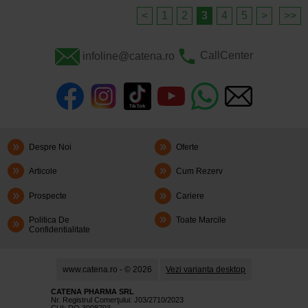
<
1
2
3
4
5
>
>>
infoline@catena.ro
CallCenter
Despre Noi
Oferte
Articole
Cum Rezerv
Prospecte
Cariere
Politica De
Toate Marcile
Confidentialitate
www.catena.ro - © 2026
Vezi varianta desktop
CATENA PHARMA SRL
Nr. Registrul Comerţului: J03/2710/2023
CUI: RO 3008793