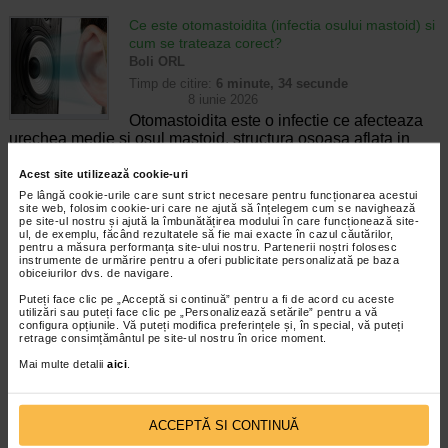
Ce este otomastoidita (infectia osului mastoid) si
cum se trateaza corect?
Boli ORL
Timp de citire:
6 minute, 34 secunde
8 iunie 2026
Otomastoidita este o infectie ce afecteaza
urechea medie si osul mastoid, structura osoasa aflata in
spatele urechii. De cele mai multe ori, apare ca o complicatie
a otitei medii acute netratate sau tratate…
Acest site utilizează cookie-uri
Pe lângă cookie-urile care sunt strict necesare pentru funcționarea acestui
site web, folosim cookie-uri care ne ajută să înțelegem cum se navighează
Bronsita cronica: de la primele simptome la
pe site-ul nostru și ajută la îmbunătățirea modului în care funcționează site-
managementul pe termen lung
ul, de exemplu, făcând rezultatele să fie mai exacte în cazul căutărilor,
pentru a măsura performanța site-ului nostru. Partenerii noștri folosesc
Boli ale sistemului respirator
instrumente de urmărire pentru a oferi publicitate personalizată pe baza
obiceiurilor dvs. de navigare.
Timp de citire:
6 minute, 56 secunde
8 iunie 2026
Puteți face clic pe „Acceptă si continuă” pentru a fi de acord cu aceste
Bronsita cronica este o afectiune
utilizări sau puteți face clic pe „Personalizează setările” pentru a vă
configura opțiunile. Vă puteți modifica preferințele și, în special, vă puteți
respiratorie caracterizata prin inflamatia persistenta a
retrage consimțământul pe site-ul nostru în orice moment.
bronhiilor si prezenta unei tuse productive ce dureaza cel
Mai multe detalii
aici
.
putin trei luni pe an, timp de doi ani consecutivi.…
Angina Prinzmetal (angina vasospastica): ce
ACCEPTĂ SI CONTINUĂ
este, simptome, cauze si tratament
Boli de inima