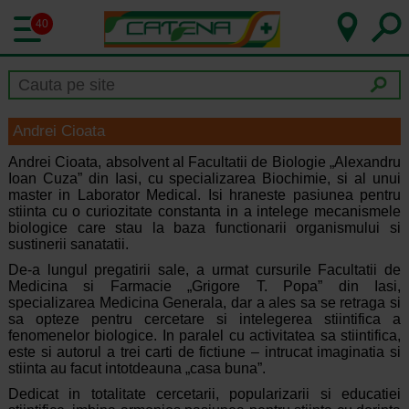
40
Andrei Cioata
Andrei Cioata, absolvent al Facultatii de Biologie „Alexandru
Ioan Cuza” din Iasi, cu specializarea Biochimie, si al unui
master in Laborator Medical. Isi hraneste pasiunea pentru
stiinta cu o curiozitate constanta in a intelege mecanismele
biologice care stau la baza functionarii organismului si
sustinerii sanatatii.
De-a lungul pregatirii sale, a urmat cursurile Facultatii de
Medicina si Farmacie „Grigore T. Popa” din Iasi,
specializarea Medicina Generala, dar a ales sa se retraga si
sa opteze pentru cercetare si intelegerea stiintifica a
fenomenelor biologice. In paralel cu activitatea sa stiintifica,
este si autorul a trei carti de fictiune – intrucat imaginatia si
stiinta au facut intotdeauna „casa buna”.
Dedicat in totalitate cercetarii, popularizarii si educatiei