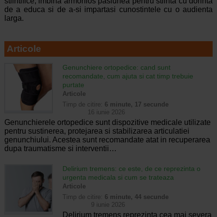
stiintifice, imbina armonios pasiunea pentru stiinta cu dorinta
de a educa si de a-si impartasi cunostintele cu o audienta
larga.
Articole
Genunchiere ortopedice: cand sunt
recomandate, cum ajuta si cat timp trebuie
purtate
Articole
Timp de citire:
6 minute, 17 secunde
16 iunie 2026
Genunchierele ortopedice sunt dispozitive medicale utilizate
pentru sustinerea, protejarea si stabilizarea articulatiei
genunchiului. Acestea sunt recomandate atat in recuperarea
dupa traumatisme si interventii…
Delirium tremens: ce este, de ce reprezinta o
urgenta medicala si cum se trateaza
Articole
Timp de citire:
6 minute, 44 secunde
9 iunie 2026
Delirium tremens reprezinta cea mai severa