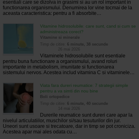
esentiali care se dizolva in grasimi si au un rol important in
functionarea organismului. Denumirea lor vine tocmai de la
aceasta caracteristica: pentru a fi absorbite…
Vitamine hidrosolubile: care sunt, cand si cum se
administreaza corect?
Vitamine si minerale
Timp de citire:
6 minute, 38 secunde
26 mai 2026
Vitaminele hidrosolubile sunt esentiale
pentru buna functionare a organismului, avand roluri
importante in metabolism, imunitate si functionarea
sistemului nervos. Acestea includ vitamina C si vitaminele…
Viata fara dureri reumatice: 7 strategii simple
pentru a va simti din nou bine
Boli ortopedice
Timp de citire:
6 minute, 40 secunde
14 mai 2026
Durerile reumatice sunt dureri care apar la
nivelul articulatiilor, muschilor si/sau tesuturilor din jur.
Uneori sunt usoare si trecatoare, dar in timp se pot croniciza.
Acestea apar mai ales odata cu…