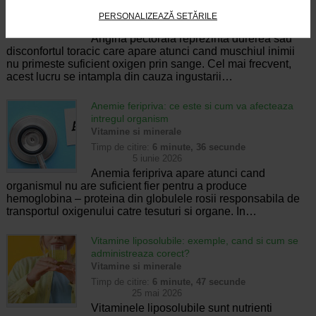
Timp de citire:
6 minute, 45 secunde
PERSONALIZEAZĂ SETĂRILE
5 iunie 2026
Angina pectorala reprezinta durerea sau
disconfortul toracic care apare atunci cand muschiul inimii
nu primeste suficient oxigen prin sange. Cel mai frecvent,
acest lucru se intampla din cauza ingustarii…
Anemie feripriva: ce este si cum va afecteaza
intregul organism
Vitamine si minerale
Timp de citire:
6 minute, 36 secunde
5 iunie 2026
Anemia feripriva apare atunci cand
organismul nu are suficient fier pentru a produce
hemoglobina – proteina din globulele rosii responsabila de
transportul oxigenului catre tesuturi si organe. In…
Vitamine liposolubile: exemple, cand si cum se
administreaza corect?
Vitamine si minerale
Timp de citire:
6 minute, 47 secunde
25 mai 2026
Vitaminele liposolubile sunt nutrienti