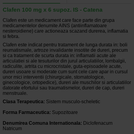
Clafen 100 mg x 6 supoz. IS - Catena
Clafen este un medicament care face parte din grupa
medicamentelor denumite AINS (antiinflamatoare
nesteroidiene) care actioneaza scazand durerea, inflamatia
si febra.
Clafen este indicat pentru tratament de lunga durata in: boli
reumatismale, artroze invalidante insotite de dureri, precum
si ca tratament de scurta durata in: inflamatii acute ale
articulatiei si ale tesuturilor din jurul articulatiilor, lombalgii,
radiculite, artrita cu microcristale, guta-episoadele acute,
dureri usoare si moderate cum sunt cele care apar in cursul
unor mici interventii (chirurgicale, stomatologice,
ginecologice, ortopedice), dureri ale muschilor si articulatiilor
datorate efortului sau traumatismelor, dureri de cap, dureri
menstruale.
Clasa Terapeutica:
Sistem musculo-scheletic
Forma Farmaceutica:
Supozitoare
Denumirea Comuna Internationala:
Diclofenacum
Natricum