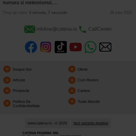
numara si meteorismul,…
Timp de citire:
6 minute, 7 secunde
26 iulie 2026
infoline@catena.ro
CallCenter
Despre Noi
Oferte
Articole
Cum Rezerv
Prospecte
Cariere
Politica De
Toate Marcile
Confidentialitate
www.catena.ro - © 2026
Vezi varianta desktop
CATENA PHARMA SRL