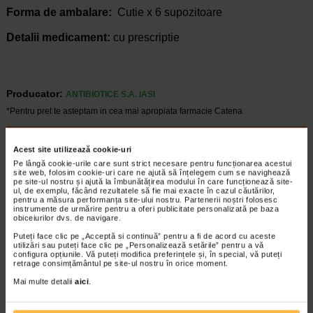
Forma de ambalare:
Cutie x 6 supozitoare
Detalii medicament:
cu prescriptie
Producator:
ANTIBIOTICE S.A. IASI
*Pentru pret te asteptam in cea mai apropiata farmacie Catena
CELE MAI RECENTE ARTICOLE
Acest site utilizează cookie-uri
Cum sa va dezvoltati inteligenta emotionala:
Pe lângă cookie-urile care sunt strict necesare pentru funcționarea acestui
site web, folosim cookie-uri care ne ajută să înțelegem cum se navighează
metode prin care va puteti imbunatati EQ-ul
pe site-ul nostru și ajută la îmbunătățirea modului în care funcționează site-
Boli neurologice si psihice
ul, de exemplu, făcând rezultatele să fie mai exacte în cazul căutărilor,
Inteligenta emotionala (EQ) se refera la
pentru a măsura performanța site-ului nostru. Partenerii noștri folosesc
instrumente de urmărire pentru a oferi publicitate personalizată pe baza
capacitatea de a identifica si gestiona
obiceiurilor dvs. de navigare.
propriile emotii, precum si emotiile celorlalti.
Puteți face clic pe „Acceptă si continuă” pentru a fi de acord cu aceste
In general, se spune ca inteligenta
utilizări sau puteți face clic pe „Personalizează setările” pentru a vă
emotionala cuprinde cateva abilitati:…
configura opțiunile. Vă puteți modifica preferințele și, în special, vă puteți
retrage consimțământul pe site-ul nostru în orice moment.
Timp de citire:
4 minute, 30 secunde
5 august 2026
Mai multe detalii
aici
.
Enurezis: cauze, factori declansatori si solutii
Sistem urinar